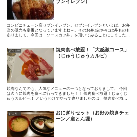
ブンイレブン）
コンビニチェーン店セブンイレブン。セブンイレブンといえば、お弁
当の販売も定番となっていますよね～。そのお弁当の中には丼ものも
ありまして。今回は「ソースカツ丼」を頂いてみることにしました。
こうした丼ものってのもまた美味しいものでありました。
焼肉食べ放題！「大感激コース」
ディナー
（じゅうじゅうカルビ）
焼肉なんてのも、人気なメニューの一つとなっておりまして。 今回
は久々に焼肉を食べに行ってきました！！ 焼肉食べ放題！じゅうじ
ゅうカルビへ！ というわけでやって参りましたのは、焼肉食べ放題
メニューがある「じゅうじゅうカルビ」！ ファミレスチェ...
おにぎりセット（お好み焼きチェ
おにぎり
ーン／道とん堀）