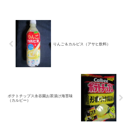
つ「枝豆」を頂いてみました。
りんご＆カルピス（アサヒ飲料）
ポテトチップス永谷園お茶漬け海苔味
（カルビー）