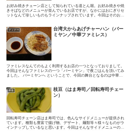
お好み焼きチェーン店として知られている道とん堀。お好み焼きや焼
きそばなどのメニューが並んでいるお店ですが、なかにはおにぎりセ
ットなんて珍しいものもラインナップされています。今回はそのおに
ぎりセットを頂いてみることにしました！
台湾大からあげチャーハン（バー
ディナー
ミヤン／中華ファミレス）
ファミレスなんてのもよく利用するお店の一つとなっておりまして。
今回はそんなファミレスの一つ「バーミヤン」で夜ごはんを頂いてみ
ました。 バーミヤンへ ということで、今回の舞台となるのは中華料
理チェーン店「バーミヤン」。 ご存じすかいらーくグ...
枝豆（はま寿司／回転寿司チェー
和食
ン）
回転寿司チェーン店はま寿司では、色んなサイドメニューが提供され
ています。種類も豊富で揚げ物、デザート、麺類等々様々なものがラ
インナップしているなと思います。今回はそんなサイドメニューの一