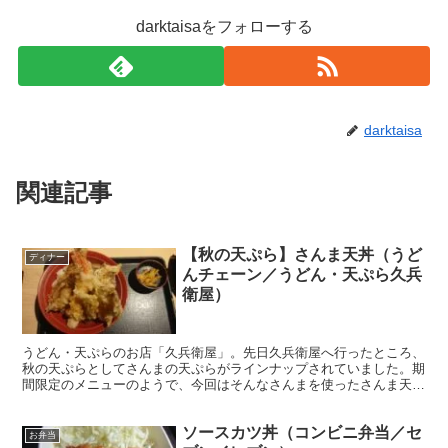
darktaisaをフォローする
darktaisa
関連記事
【秋の天ぷら】さんま天丼（うど
ディナー
んチェーン／うどん・天ぷら久兵
衛屋）
うどん・天ぷらのお店「久兵衛屋」。先日久兵衛屋へ行ったところ、
秋の天ぷらとしてさんまの天ぷらがラインナップされていました。期
間限定のメニューのようで、今回はそんなさんまを使ったさんま天丼
を頂いてみることにしました。
ソースカツ丼（コンビニ弁当／セ
お弁当