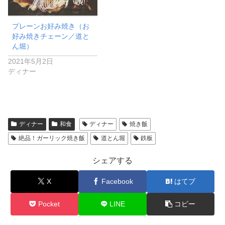
プレーンお好み焼き（お
好み焼きチェーン／道と
ん堀）
2021年5月2日
ディナー
ディナー
和食
ディナー
焼き飯
絶品！ガーリック焼き飯
道とん堀
鉄板
シェアする
X
Facebook
はてブ
Pocket
LINE
コピー