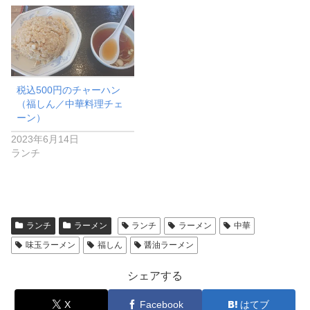
税込500円のチャーハン
（福しん／中華料理チェ
ーン）
2023年6月14日
ランチ
ランチ
ラーメン
ランチ
ラーメン
中華
味玉ラーメン
福しん
醤油ラーメン
シェアする
X
Facebook
はてブ