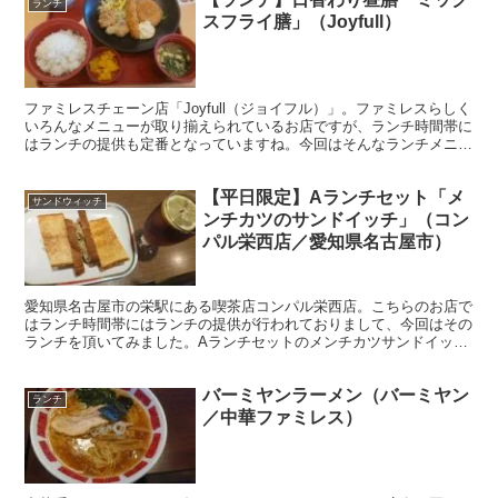
ランチ
スフライ膳」（Joyfull）
ファミレスチェーン店「Joyfull（ジョイフル）」。ファミレスらしく
いろんなメニューが取り揃えられているお店ですが、ランチ時間帯に
はランチの提供も定番となっていますね。今回はそんなランチメニュ
ー「ミックスフライ膳」を頂いてみました。
【平日限定】Aランチセット「メ
サンドウィッチ
ンチカツのサンドイッチ」（コン
パル栄西店／愛知県名古屋市）
愛知県名古屋市の栄駅にある喫茶店コンパル栄西店。こちらのお店で
はランチ時間帯にはランチの提供が行われておりまして、今回はその
ランチを頂いてみました。Aランチセットのメンチカツサンドイッチ
を頂きました。
バーミヤンラーメン（バーミヤン
ランチ
／中華ファミレス）