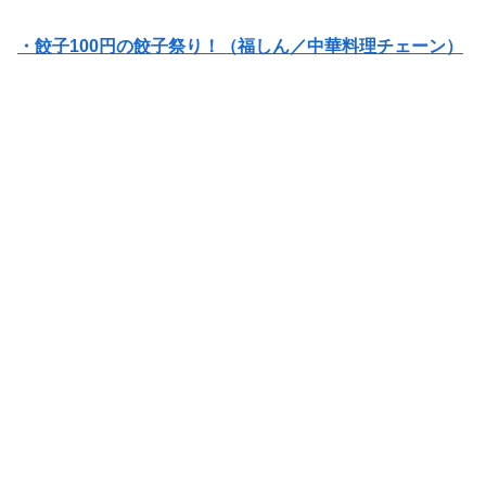
・餃子100円の餃子祭り！（福しん／中華料理チェーン）