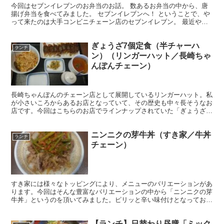
今回はセブンイレブンのお弁当のお話。 数あるお弁当の中から、唐
揚げ弁当を食べてみました。 セブンイレブンへ！ ということで、や
って来たのは大手コンビニチェーン店のセブンイレブン。 最近やた
らとセブンイレブンのお話が続いていますが、そんな日も...
ぎょうざ7個定食（半チャーハ
ランチ
ン）（リンガーハット／長崎ちゃ
んぽんチェーン）
長崎ちゃんぽんのチェーン店として展開しているリンガーハット。私
が小さいころからあるお店となっていて、その歴史も中々長そうなお
店です。今回はこちらのお店でラインナップされていた「ぎょうざ7
個定食（半チャーハン）」を頂いてみました。
ニンニクの芽牛丼（すき家／牛丼
ランチ
チェーン）
すき家には様々なトッピングにより、メニューのバリエーションがあ
ります。今回はそんな豊富なバリエーションの中から「ニンニクの芽
牛丼」というのを頂いてみました。ピリッと辛い味付けとなってお
り、結構辛いメニューとなっていましたね。
【ランチ】日替わり昼膳「ミック