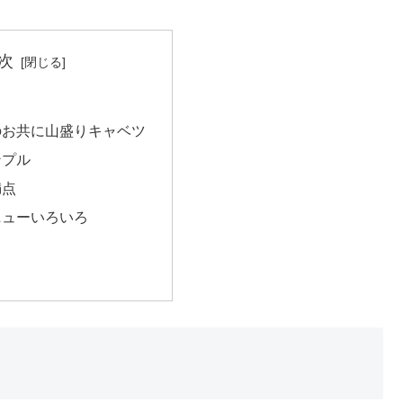
次
のお共に山盛りキャベツ
ンプル
満点
ニューいろいろ