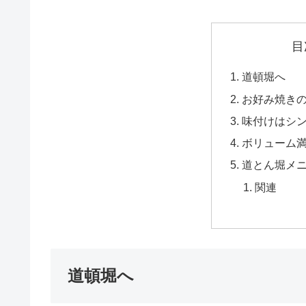
目
道頓堀へ
お好み焼き
味付けはシ
ボリューム
道とん堀メ
関連
道頓堀へ