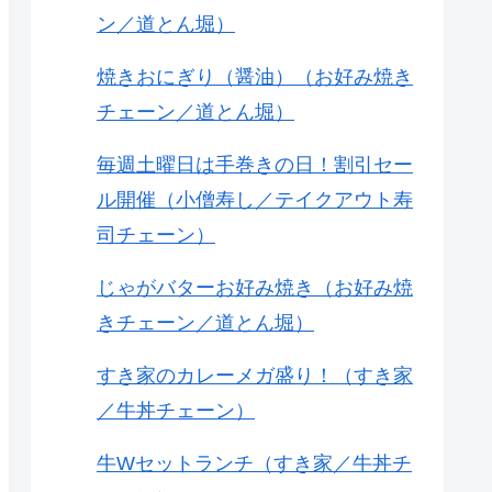
ン／道とん堀）
焼きおにぎり（醤油）（お好み焼き
チェーン／道とん堀）
毎週土曜日は手巻きの日！割引セー
ル開催（小僧寿し／テイクアウト寿
司チェーン）
じゃがバターお好み焼き（お好み焼
きチェーン／道とん堀）
すき家のカレーメガ盛り！（すき家
／牛丼チェーン）
牛Wセットランチ（すき家／牛丼チ