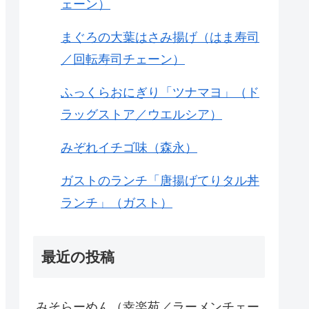
ェーン）
まぐろの大葉はさみ揚げ（はま寿司
／回転寿司チェーン）
ふっくらおにぎり「ツナマヨ」（ド
ラッグストア／ウエルシア）
みぞれイチゴ味（森永）
ガストのランチ「唐揚げてりタル丼
ランチ」（ガスト）
最近の投稿
みそらーめん（幸楽苑／ラーメンチェー