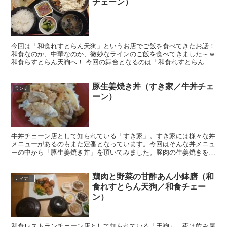
チェーン）
今回は「和食れすとらん天狗」というお店でご飯を食べてきたお話！
和食なのか、中華なのか、微妙なラインのご飯を食べてきました～ｗ
和食らすとらん天狗へ！ 今回の舞台となるのは「和食れすとらん天
狗」。 和食メニューを提供しているお店です。 定食...
豚生姜焼き丼（すき家／牛丼チェ
ランチ
ーン）
牛丼チェーン店として知られている「すき家」。すき家には様々な丼
メニューがあるのもまた定番となっています。今回はそんな丼メニュ
ーの中から「豚生姜焼き丼」を頂いてみました。豚肉の生姜焼きを丼
にしたメニュー、ありそうでなかったメニューですね。
鶏肉と野菜の甘酢あん小鉢膳（和
ディナー
食れすとらん天狗／和食チェー
ン）
和食レストランチェーン店として知られている「天狗」。夜は飲み屋