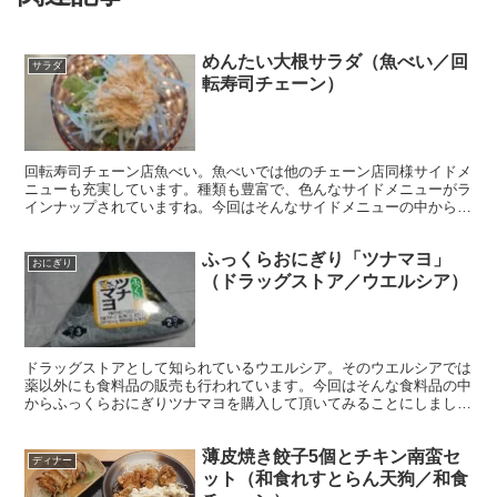
めんたい大根サラダ（魚べい／回
サラダ
転寿司チェーン）
回転寿司チェーン店魚べい。魚べいでは他のチェーン店同様サイドメ
ニューも充実しています。種類も豊富で、色んなサイドメニューがラ
インナップされていますね。今回はそんなサイドメニューの中から
「めんたい大根サラダ」を頂いてみました。
ふっくらおにぎり「ツナマヨ」
おにぎり
（ドラッグストア／ウエルシア）
ドラッグストアとして知られているウエルシア。そのウエルシアでは
薬以外にも食料品の販売も行われています。今回はそんな食料品の中
からふっくらおにぎりツナマヨを購入して頂いてみることにしまし
た。ドラッグストアでもおにぎりが購入できる、そんな時代ですｗ
薄皮焼き餃子5個とチキン南蛮セ
ディナー
ット（和食れすとらん天狗／和食