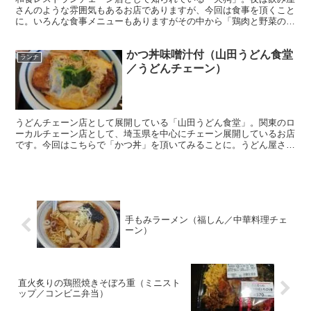
さんのような雰囲気もあるお店でありますが、今回は食事を頂くこと
に。いろんな食事メニューもありますがその中から「鶏肉と野菜の甘
酢あん小鉢膳」を頂いてみました。
かつ丼味噌汁付（山田うどん食堂
ランチ
／うどんチェーン）
うどんチェーン店として展開している「山田うどん食堂」。関東のロ
ーカルチェーン店として、埼玉県を中心にチェーン展開しているお店
です。今回はこちらで「かつ丼」を頂いてみることに。うどん屋さん
というと、こうした丼ものもやっているお店が多いですね。
手もみラーメン（福しん／中華料理チェ
ーン）
直火炙りの鶏照焼きそぼろ重（ミニスト
ップ／コンビニ弁当）