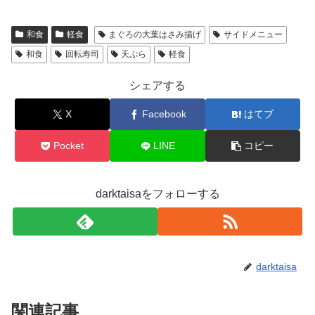
和食
軽食
まぐろの大葉はさみ揚げ
サイドメニュー
和食
回転寿司
天ぷら
軽食
シェアする
X
Facebook
はてブ
Pocket
LINE
コピー
darktaisaをフォローする
darktaisa
関連記事