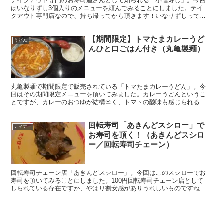
テイクアウト専門のお寿司屋さんとして知られる「小僧寿し」。今回
はいなりずし3個入りのメニューを頼んでみることにしました。テイ
クアウト専門店なので、持ち帰ってから頂きます！いなりずしってお
店によって味付けが違ったしていて、食べ比べてみるのも面白いもの
ですね。
【期間限定】トマたまカレーうど
うどん
んひと口ごはん付き（丸亀製麺）
丸亀製麺で期間限定で販売されている「トマたまカレーうどん」。今
回はその期間限定メニューを頂いてみました。カレーうどんというこ
とですが、カレーのおつゆが結構辛く、トマトの酸味も感じられるち
ょっと変わったカレーうどんでありました。
回転寿司「あきんどスシロー」で
ディナー
お寿司を頂く！（あきんどスシロ
ー／回転寿司チェーン）
回転寿司チェーン店「あきんどスシロー」。今回はこのスシローでお
寿司を頂いてみることにしました。100円回転寿司チェーン店として
しられている存在ですが、やはり割安感がありうれしいものですね。
色々お寿司を頂いてみました。