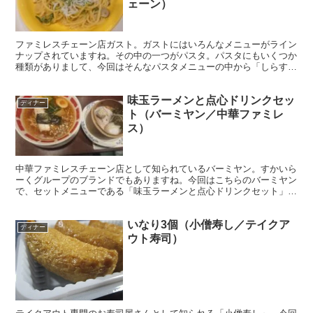
ェーン）
ファミレスチェーン店ガスト。ガストにはいろんなメニューがライン
ナップされていますね。その中の一つがパスタ。パスタにもいくつか
種類がありまして、今回はそんなパスタメニューの中から「しらすと
九条ネギの出汁醤油バターパスタ」を頂いてみました。
味玉ラーメンと点心ドリンクセッ
ディナー
ト（バーミヤン／中華ファミレ
ス）
中華ファミレスチェーン店として知られているバーミヤン。すかいら
ーくグループのブランドでもありますね。今回はこちらのバーミヤン
で、セットメニューである「味玉ラーメンと点心ドリンクセット」を
頂いてみました。
いなり3個（小僧寿し／テイクア
ディナー
ウト寿司）