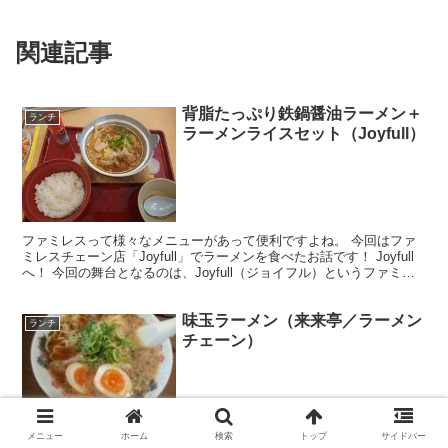
関連記事
背脂たっぷり鉄鍋醤油ラーメン＋
ランチ
ラーメンライスセット（Joyfull）
ファミレスって様々なメニューがあって便利ですよね。 今回はファ
ミレスチェーン店「Joyfull」でラーメンを食べたお話です！ Joyfull
へ！ 今回の舞台となるのは、Joyfull（ジョイフル）というファミレ
ス。 九州発祥のファミレスにな...
味玉ラーメン（来来亭／ラーメン
ランチ
チェーン）
ラーメンチェーン店「来来亭」。ラーメン専門店として知られていま
すが、今回は味玉ラーメンを頂いてみることにしました。数あるラー
メニュー
ホーム
検索
トップ
サイドバー