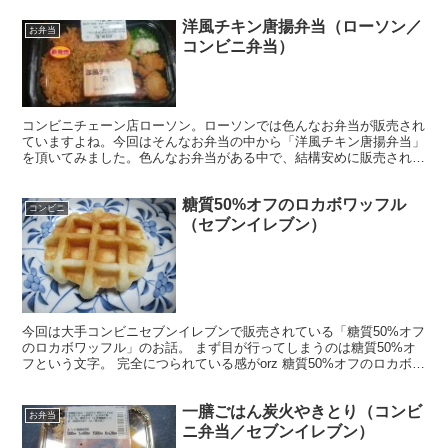
洋風チキン唐揚弁当（ローソン／
お弁当
コンビニ弁当）
コンビニチェーン店ローソン。ローソンでは色んなお弁当が販売され
ていますよね。今回はそんなお弁当の中から「洋風チキン唐揚弁当」
を頂いてみました。色んなお弁当がある中で、結構安めに販売されて
いたお弁当となっていましたね。
糖質50%オフのロカボワッフル
コンビニ
（セブンイレブン）
今回は大手コンビニセブンイレブンで販売されている「糖質50%オフ
のロカボワッフル」のお話。 まず目が行ってしまうのは糖質50%オ
フという文字。 完全につられている感がorz 糖質50%オフのロカボワ
ッフル ということで、買ってみました糖質5...
一膳ごはん炭火やきとり（コンビ
お弁当
ニ弁当／セブンイレブン）