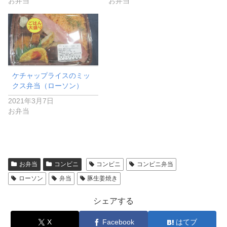
お弁当
お弁当
ケチャップライスのミッ
クス弁当（ローソン）
2021年3月7日
お弁当
お弁当
コンビニ
コンビニ
コンビニ弁当
ローソン
弁当
豚生姜焼き
シェアする
X
Facebook
はてブ