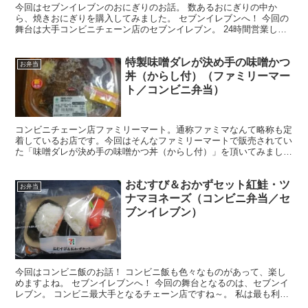
今回はセブンイレブンのおにぎりのお話。 数あるおにぎりの中か
ら、焼きおにぎりを購入してみました。 セブンイレブンへ！ 今回の
舞台は大手コンビニチェーン店のセブンイレブン。 24時間営業して
いるお店として認知されているコンビニ。 ホントに便利...
特製味噌ダレが決め手の味噌かつ
お弁当
丼（からし付）（ファミリーマー
ト／コンビニ弁当）
コンビニチェーン店ファミリーマート。通称ファミマなんて略称も定
着しているお店です。今回はそんなファミリーマートで販売されてい
た「味噌ダレが決め手の味噌かつ丼（からし付）」を頂いてみまし
た。甘辛い味噌が特徴的！
おむすび＆おかずセット紅鮭・ツ
お弁当
ナマヨネーズ（コンビニ弁当／セ
ブンイレブン）
今回はコンビニ飯のお話！ コンビニ飯も色々なものがあって、楽し
めますよね。 セブンイレブンへ！ 今回の舞台となるのは、セブンイ
レブン。 コンビニ最大手となるチェーン店ですね～。 私は最も利用
率の高いコンビニがセブンイレブンかもしれません。 ...