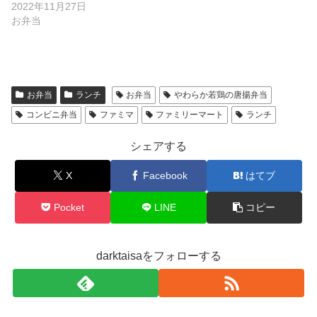
2022年11月27日
お弁当
お弁当
ランチ
お弁当
やわらか若鶏の唐揚弁当
コンビニ弁当
ファミマ
ファミリーマート
ランチ
シェアする
X
Facebook
はてブ
Pocket
LINE
コピー
darktaisaをフォローする