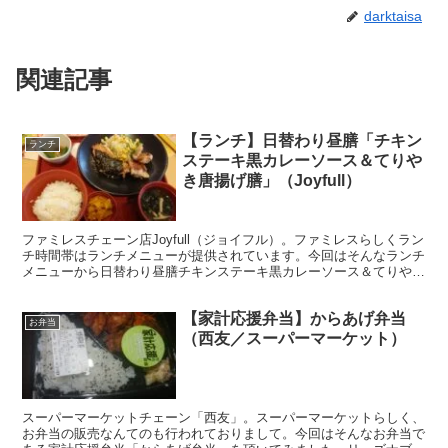
darktaisa
関連記事
【ランチ】日替わり昼膳「チキン
ランチ
ステーキ黒カレーソース＆てりや
き唐揚げ膳」（Joyfull）
ファミレスチェーン店Joyfull（ジョイフル）。ファミレスらしくラン
チ時間帯はランチメニューが提供されています。今回はそんなランチ
メニューから日替わり昼膳チキンステーキ黒カレーソース＆てりやき
唐揚げを頂いてみました。
【家計応援弁当】からあげ弁当
お弁当
（西友／スーパーマーケット）
スーパーマーケットチェーン「西友」。スーパーマーケットらしく、
お弁当の販売なんてのも行われておりまして。今回はそんなお弁当で