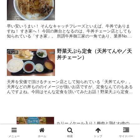
早い安いうまい！ そんなキャッチフレーズといえば、牛丼でありま
すね！ すき家へ！ 今回の舞台となるのは、牛丼チェーン店としても
知られている「すき家」。 所謂牛丼御三家の一角であり、業界No.1
との呼び声も高いお店です。 やはり主力商品は牛丼...
野菜天ぷら定食（天丼てんや／天
ランチ
丼チェーン）
天丼を安価で頂けるチェーン店として知られている「天丼てんや」。
天丼などの丼もののイメージが強いお店ですが、定食なんてのもある
んですよね。今回はそんな定食を頂いてみたお話！野菜天ぷら定食を
頂いてみました～。
カリーノケール入り！梅肉と鶏むね肉の
冷やしまぜめん5月下旬登場！（リンガー
ハット）
メニュー
ホーム
検索
トップ
サイドバー