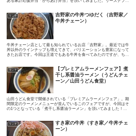
ある家計応援弁当「からあげ弁当」を頂いてみました。リーズナブル
な価格で販売されているお弁当です。
吉野家の牛丼つゆだく（吉野家／
ランチ
牛丼チェーン）
牛丼チェーン店として最も知られているお店「吉野家」。最近では牛
丼以外のラインナップも増えてきて、バリエーションも豊富になって
きたお店です。今回は王道でもある牛丼を食べてみたのですが、ちょ
っとカスタムしてつゆだくにしてみました。
【プレミアムラーメンフェア】煮
ランチ
干し系醤油ラーメン（うどんチェ
ーン／山田うどん食堂）
山田うどん食堂で開催されている「プレミアムラーメンフェア」。期
間限定のラーメンメニューが並んでいるこのフェアですが、今回はそ
の1つとなっている「煮干し系醤油ラーメン」を頂いてみました！煮
干しがしっかりと効いた醤油ベースのスープが印象的！
すき家の牛丼（すき家／牛丼チェ
ランチ
ーン）