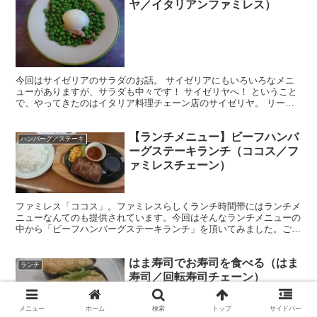
ヤ／イタリアンファミレス）
今回はサイゼリアのサラダのお話。 サイゼリアにもいろいろなメニ
ューがありますが、サラダも中々です！ サイゼリヤへ！ ということ
で、やってきたのはイタリア料理チェーン店のサイゼリヤ。 リーズ
ナブルなチェーン店として知られていますよね。 美味し...
【ランチメニュー】ビーフハンバ
ハンバーグ／ステーキ
ーグステーキランチ（ココス／フ
ァミレスチェーン）
ファミレス「ココス」。ファミレスらしくランチ時間帯にはランチメ
ニューなんてのも提供されています。今回はそんなランチメニューの
中から「ビーフハンバーグステーキランチ」を頂いてみました。ご飯
とパンが選べるランチですが、ご飯は大盛無料となっています。
はま寿司でお寿司を食べる（はま
ランチ
寿司／回転寿司チェーン）
メニュー
ホーム
検索
トップ
サイドバー