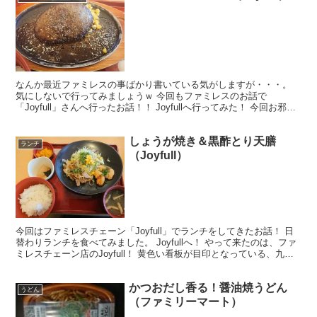
なんか最近ファミレスの事ばかり書いている気がしますが・・・。
気にしないで行ってみましょうｗ 今回もファミレスのお話で
「Joyfull」さんへ行ったお話！！ Joyfullへ行ってみた！ 今回お邪魔
したのはファミレスチェーンである「Joyf...
しょうが焼き＆黒酢とり天膳
ランチ
（Joyfull）
今回はファミレスチェーン「Joyfull」でランチをしてきたお話！ 日
替わりランチを食べてみました。 Joyfullへ！ やって来たのは、ファ
ミレスチェーン店のJoyfull！ 黄色い看板が目印となっている、九州
発のファミレスチェーンです！...
かつおだし香る！醤油焼うどん
うどん
（ファミリーマート）