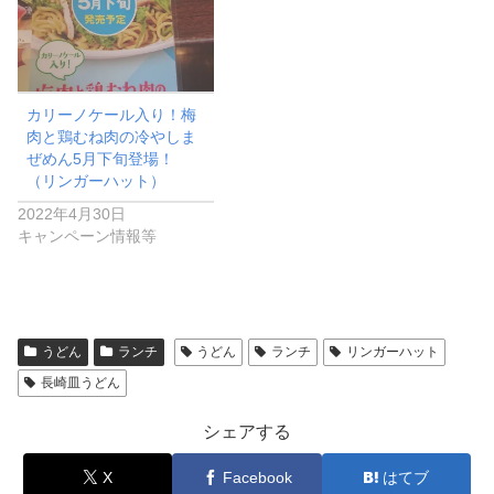
カリーノケール入り！梅
肉と鶏むね肉の冷やしま
ぜめん5月下旬登場！
（リンガーハット）
2022年4月30日
キャンペーン情報等
うどん
ランチ
うどん
ランチ
リンガーハット
長崎皿うどん
シェアする
X
Facebook
はてブ