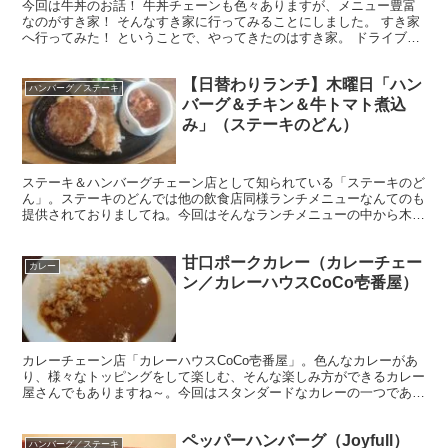
今回は牛丼のお話！ 牛丼チェーンも色々ありますが、メニュー豊富
なのがすき家！ そんなすき家に行ってみることにしました。 すき家
へ行ってみた！ ということで、やってきたのはすき家。 ドライブス
ルーを併設している店舗もありますよね。 牛丼御三家...
【日替わりランチ】木曜日「ハン
ハンバーグ／ステーキ
バーグ＆チキン＆牛トマト煮込
み」（ステーキのどん）
ステーキ＆ハンバーグチェーン店として知られている「ステーキのど
ん」。ステーキのどんでは他の飲食店同様ランチメニューなんてのも
提供されておりましてね。今回はそんなランチメニューの中から木曜
日の「ハンバーグ（130g）＆チキン＆牛トマト煮込み」を頂いてみ
ました。
甘口ポークカレー（カレーチェー
カレー
ン／カレーハウスCoCo壱番屋）
カレーチェーン店「カレーハウスCoCo壱番屋」。色んなカレーがあ
り、様々なトッピングをして楽しむ、そんな楽しみ方ができるカレー
屋さんでもありますね～。今回はスタンダードなカレーの一つである
「甘口ポークカレー」を頂きました。
ペッパーハンバーグ（Joyfull）
ハンバーグ／ステーキ