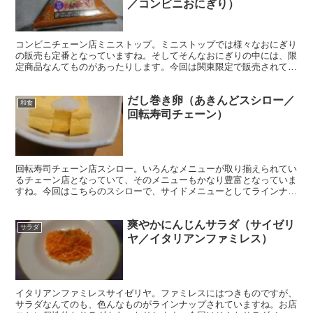
／コンビニおにぎり）
コンビニチェーン店ミニストップ。ミニストップでは様々なおにぎり
の販売も定番となっていますね。そしてそんなおにぎりの中には、限
定商品なんてものがあったりします。今回は関東限定で販売されてい
る「節ねぎ納豆おにぎり」を購入してみました。
だし巻き卵（あきんどスシロー／
和食
回転寿司チェーン）
回転寿司チェーン店スシロー。いろんなメニューが取り揃えられてい
るチェーン店となっていて、そのメニューもかなり豊富となっていま
すね。今回はこちらのスシローで、サイドメニューとしてラインナッ
プされていた「だし巻き卵」を頂いてみました。
爽やかにんじんサラダ（サイゼリ
サラダ
ヤ／イタリアンファミレス）
イタリアンファミレスサイゼリヤ。ファミレスにはつきものですが、
サラダなんてのも、色んなものがラインナップされていますね。お店