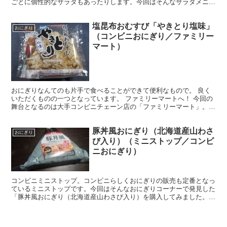
ごとに個性的なサラダもあったりします。今回はそんなサラダメニュ
ーである「爽やかにんじんサラダ」を頂いてみました。
塩昆布おむすび「やきとり塩味」
おにぎり
（コンビニおにぎり／ファミリー
マート）
おにぎりなんてのも片手で食べることができて便利なもので。 良く
いただくものの一つとなっています。 ファミリーマートへ！ 今回の
舞台となるのは大手コンビニチェーン店の「ファミリーマート」。
微妙な天気となっていますねｗ 食料品、生活用品など様...
豚丼風おにぎり（北海道産山わさ
おにぎり
び入り）（ミニストップ／コンビ
ニおにぎり）
コンビニミニストップ。コンビニらしくおにぎりの販売も定番となっ
ているミニストップです。今回はそんなおにぎりコーナーで発見した
「豚丼風おにぎり（北海道産山わさび入り）を購入してみました。甘
辛だれの中にあるピリッとした刺激がまた良いですね。