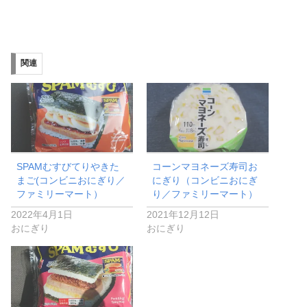
関連
SPAMむすびてりやきた
コーンマヨネーズ寿司お
まご(コンビニおにぎり／
にぎり（コンビニおにぎ
ファミリーマート）
り／ファミリーマート）
2022年4月1日
2021年12月12日
おにぎり
おにぎり