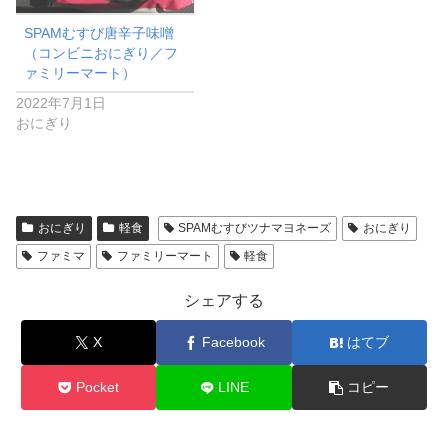
SPAMむすび唐辛子味噌
（コンビニおにぎり／フ
ァミリーマート）
2022年7月1日
おにぎり
おにぎり
軽食
SPAMむすびツナマヨネーズ
おにぎり
ファミマ
ファミリーマート
軽食
シェアする
X
Facebook
はてブ
Pocket
LINE
コピー