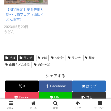
【期間限定】夏を先取り
冷やし麺フェア（山田う
どん食堂）
2023年5月20日
うどん
そば
ランチ
そば
つけ汁
ランチ
和食
山田うどん食堂
肉汁そば
シェアする
X
Facebook
はてブ
Pocket
LINE
コピー
メニュー
ホーム
検索
トップ
サイドバー