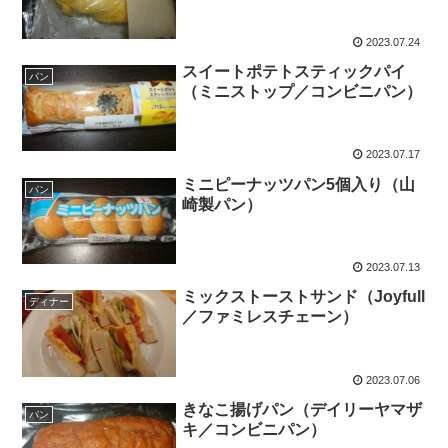
2023.07.24
スイートポテトスティックパイ
パン
（ミニストップ／コンビニパン）
2023.07.17
ミニピーナッツパン5個入り（山
パン
崎製パン）
2023.07.13
ミックストーストサンド（Joyfull
ディナー
／ファミレスチェーン）
2023.07.06
きなこ揚げパン（デイリーヤマザ
パン
キ／コンビニパン）