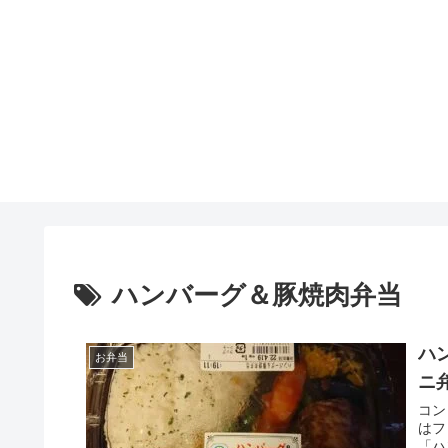
ハンバーグ＆豚焼肉弁当
ハ
お弁当
ニ
コン
はフ
「ハ