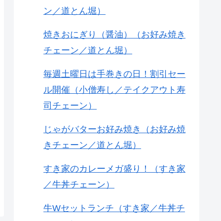
ン／道とん堀）
焼きおにぎり（醤油）（お好み焼き
チェーン／道とん堀）
毎週土曜日は手巻きの日！割引セー
ル開催（小僧寿し／テイクアウト寿
司チェーン）
じゃがバターお好み焼き（お好み焼
きチェーン／道とん堀）
すき家のカレーメガ盛り！（すき家
／牛丼チェーン）
牛Wセットランチ（すき家／牛丼チ