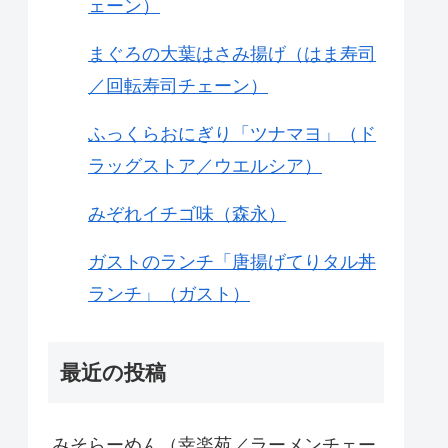
ェーン）
まぐろの大葉はさみ揚げ（はま寿司
／回転寿司チェーン）
ふっくらおにぎり「ツナマヨ」（ド
ラッグストア／ウエルシア）
みぞれイチゴ味（森永）
ガストのランチ「唐揚げてりタル丼
ランチ」（ガスト）
最近の投稿
みそらーめん（幸楽苑／ラーメンチェー