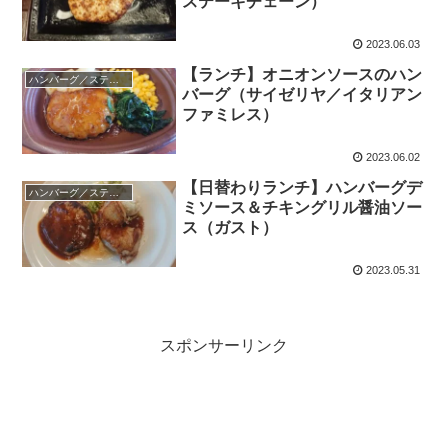
ステーキチェーン）
2023.06.03
【ランチ】オニオンソースのハン
ハンバーグ／ステーキ
バーグ（サイゼリヤ／イタリアン
ファミレス）
2023.06.02
【日替わりランチ】ハンバーグデ
ハンバーグ／ステーキ
ミソース＆チキングリル醤油ソー
ス（ガスト）
2023.05.31
スポンサーリンク