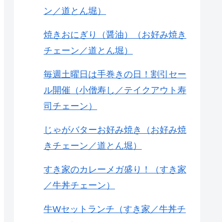
ン／道とん堀）
焼きおにぎり（醤油）（お好み焼き
チェーン／道とん堀）
毎週土曜日は手巻きの日！割引セー
ル開催（小僧寿し／テイクアウト寿
司チェーン）
じゃがバターお好み焼き（お好み焼
きチェーン／道とん堀）
すき家のカレーメガ盛り！（すき家
／牛丼チェーン）
牛Wセットランチ（すき家／牛丼チ