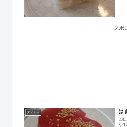
スポ
は
ディナー
回転
な価