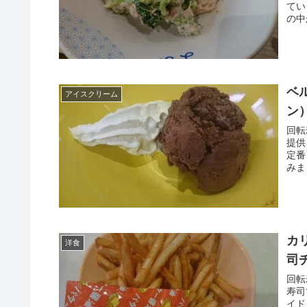
てい
の中
ベ
アイスクリーム
ン
回転
提供
定番
みま
カ
洋食
司
回転
寿司
イド