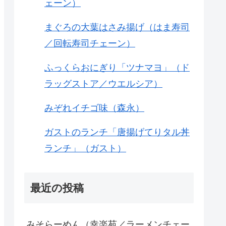
ェーン）
まぐろの大葉はさみ揚げ（はま寿司
／回転寿司チェーン）
ふっくらおにぎり「ツナマヨ」（ド
ラッグストア／ウエルシア）
みぞれイチゴ味（森永）
ガストのランチ「唐揚げてりタル丼
ランチ」（ガスト）
最近の投稿
みそらーめん（幸楽苑／ラーメンチェー