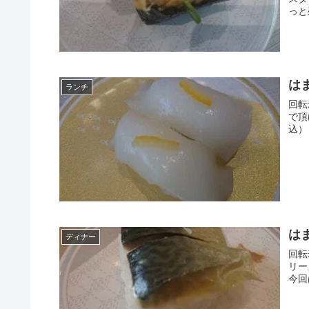
っと
は
ランチ
回転
で頂
込）
は
ディナー
回転
リー
今回