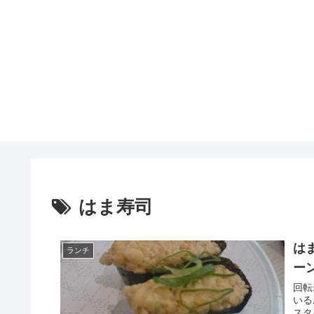
はま寿司
は
ランチ
ー
回転
いる
スタ