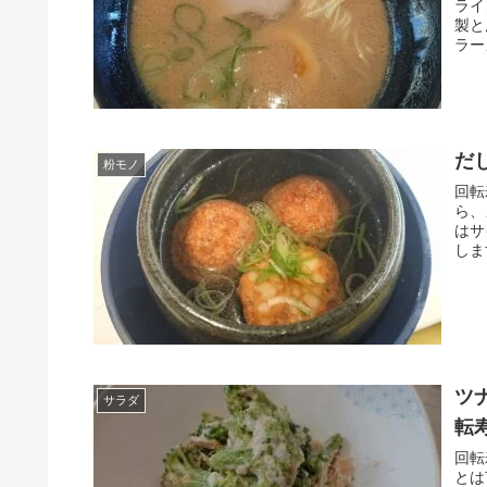
ライ
製と
ラー
だ
粉モノ
回転
ら、
はサ
しま
ツ
サラダ
転
回転
とは