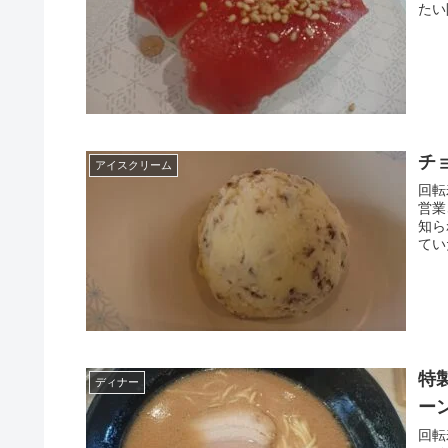
たい
チ
アイスクリーム
回転
営業
知ら
てい
特
ディナー
ー
回転